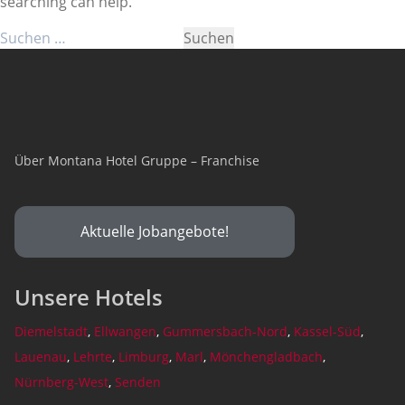
searching can help.
Suchen
nach:
Über Montana Hotel Gruppe – Franchise
Aktuelle Jobangebote!
Unsere Hotels
Diemelstadt
,
Ellwangen
,
Gummersbach-Nord
,
Kassel-Süd
,
Lauenau
,
Lehrte
,
Limburg
,
Marl
,
Mönchengladbach
,
Nürnberg-West
,
Senden